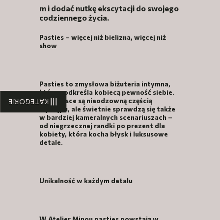
m i dodać nutkę ekscytacji do swojego
codziennego życia.
Pasties – więcej niż bielizna, więcej niż
show
Pasties to zmysłowa biżuteria intymna,
która podkreśla kobiecą pewność siebie.
W burlesce są nieodzowną częścią
KATEGORIE
występu, ale świetnie sprawdzą się także
w bardziej kameralnych scenariuszach –
od niegrzecznej randki po prezent dla
kobiety, która kocha błysk i luksusowe
detale.
Unikalność w każdym detalu
W Atelier Minou pasties powstają w