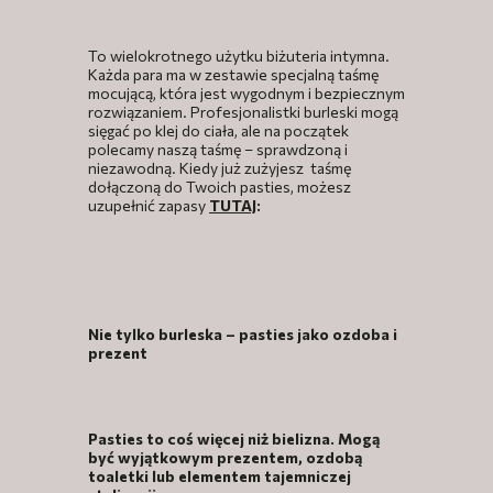
To wielokrotnego użytku biżuteria intymna.
Każda para ma w zestawie specjalną taśmę
mocującą, która jest wygodnym i bezpiecznym
rozwiązaniem. Profesjonalistki burleski mogą
sięgać po klej do ciała, ale na początek
polecamy naszą taśmę – sprawdzoną i
niezawodną. Kiedy już zużyjesz taśmę
dołączoną do Twoich pasties, możesz
uzupełnić zapasy
TUTAJ
:
Nie tylko burleska – pasties jako ozdoba i
prezent
Pasties to coś więcej niż bielizna. Mogą
być wyjątkowym prezentem, ozdobą
toaletki lub elementem tajemniczej