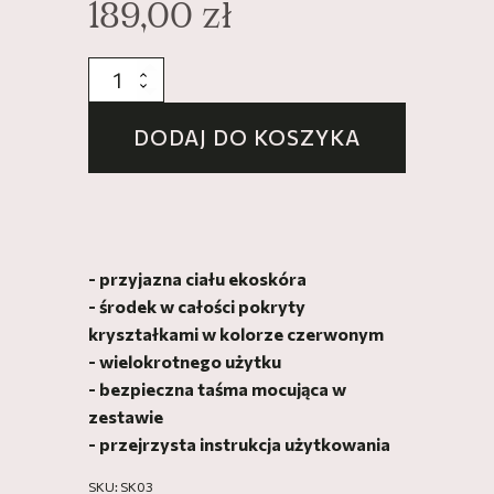
189,00
zł
ilość
Pasties
kryształkowe
DODAJ DO KOSZYKA
w
kolorze
czerwonym
"Lava
Glam"
- przyjazna ciału ekoskóra
- środek w całości pokryty
kryształkami w kolorze czerwonym
- wielokrotnego użytku
- bezpieczna taśma mocująca w
zestawie
- przejrzysta instrukcja użytkowania
SKU:
SK03