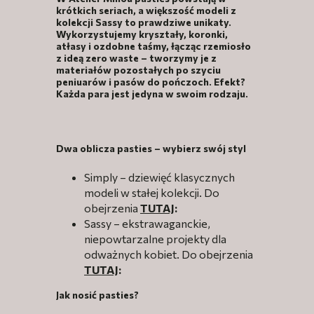
krótkich seriach, a większość modeli z
kolekcji Sassy to prawdziwe unikaty.
Wykorzystujemy kryształy, koronki,
atłasy i ozdobne taśmy, łącząc rzemiosło
z ideą zero waste – tworzymy je z
materiałów pozostałych po szyciu
peniuarów i pasów do pończoch. Efekt?
Każda para jest jedyna w swoim rodzaju.
Dwa oblicza pasties – wybierz swój styl
Simply – dziewięć klasycznych
modeli w stałej kolekcji. Do
obejrzenia
TUTAJ
:
Sassy – ekstrawaganckie,
niepowtarzalne projekty dla
odważnych kobiet. Do obejrzenia
TUTAJ
:
Jak nosić pasties?