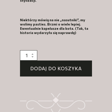
stylizacji.
Niektórzy mówią na nie „nasutniki”, my
wolimy pasties. Brzmi o wiele lepiej.
Ewentualnie kapelusze dla kota. (Tak, ta
historia wydarzyła się naprawdę)
ilość
Pasties
kryształkowe
DODAJ DO KOSZYKA
w
kolorze
czerwonym
"Lava
Glam"