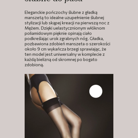
Eleganckie pończochy ślubne z gładką
manszetą to idealne uzupełnienie ślubnej
stylizacji lub skąpej kreacji na pierwszą noc z
Mężem. Dzięki uelastycznionym włóknom
poliamidowym pięknie opinają ciało
podkreślając urok zgrabnych nóg. Gładka,
pozbawiona zdobień manszeta o szerokości
około 9 cm wykańcza brzegi sprawiając, że
ten model jest uniwersalny w komplecie z
każdą bielizną od skromnej po bogato
zdobioną.