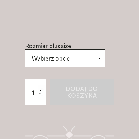
Rozmiar plus size
ilość
DODAJ DO
Klasyczne
KOSZYKA
pończochy
ślubne
plus
size
-
Justine