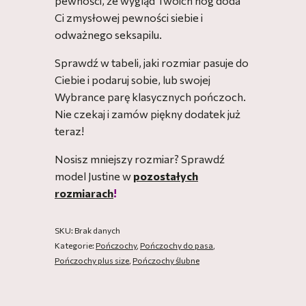
pewności, że wygląd Twoich nóg doda
Ci zmysłowej pewności siebie i
odważnego seksapilu.
Sprawdź w tabeli, jaki rozmiar pasuje do
Ciebie i podaruj sobie, lub swojej
Wybrance parę klasycznych pończoch.
Nie czekaj i zamów piękny dodatek już
teraz!
Nosisz mniejszy rozmiar? Sprawdź
model Justine w
pozostałych
rozmiarach
!
SKU:
Brak danych
Kategorie:
Pończochy
,
Pończochy do pasa
,
Pończochy plus size
,
Pończochy ślubne