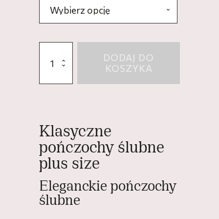
ilość
DODAJ DO
Klasyczne
KOSZYKA
pończochy
ślubne
plus
size
-
Justine
Klasyczne
pończochy ślubne
plus size
Eleganckie pończochy
ślubne