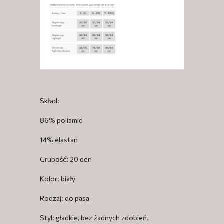
Skład:
86% poliamid
14% elastan
Grubość: 20 den
Kolor: biały
Rodzaj: do pasa
Styl: gładkie, bez żadnych zdobień.