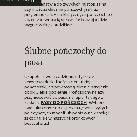
przeciwieństwie do zwykłych rajstop sama
czynność zakładania pończoch jest już
przyjemnością. Para klasycznych pończoch to
to, co z pewnością sprawi, że łatwiej będzie
wygrać walkę z budzikiem.
Ślubne pończochy do
pasa
Uzupełnij swoją codzienną stylizację
zmysłową delikatnością cieniutkiej
pończoszki, a z pewnością nikt nie przejdzie
obok Ciebie obojętnie. Pończochy należy
przymocować do pasa, najlepiej takiego z
zakładki
PASY DO POŃCZOCH
. Wybierz
swój ulubiony z dostępnych ręcznie szytych
pojedynczych modeli lub postaw na klasykę i
zakochaj się w naszych koronkowych
bestsellerach!