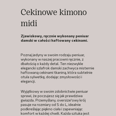
Cekinowe kimono
midi
Zjawiskowy, ręcznie wykonany peniuar
damski w całości haftowany cekinami.
Poznaj jedyny w swoim rodzaju peniuar,
wykonany w naszej pracowni ręcznie, z
dbałością o każdy detal. Ten niezwykle
elegancki szlafrok damski zachwyca misternie
haftowaną cekinami tkaniną, która subtelnie
otula sylwetkę, dodając zmysłowości i
elegancji.
Wyjątkowy w swoim zdobnictwie peniuar
sprawi, że poczujesz się jak prawdziwa
gwiazda. Przemyślany, oversize'owy krój
pasuje na rozmiary od S do L, idealnie
podkreślając piękno ciała i zapewniając
komfort w każdej chwili. Każda sztuka jest