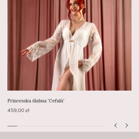
Princesska ślubna "Cefalù"
459,00
zł