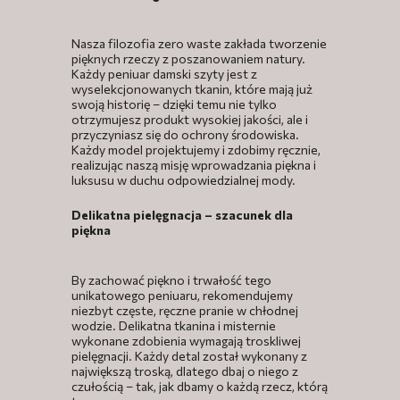
Nasza filozofia zero waste zakłada tworzenie
pięknych rzeczy z poszanowaniem natury.
Każdy peniuar damski szyty jest z
wyselekcjonowanych tkanin, które mają już
swoją historię – dzięki temu nie tylko
otrzymujesz produkt wysokiej jakości, ale i
przyczyniasz się do ochrony środowiska.
Każdy model projektujemy i zdobimy ręcznie,
realizując naszą misję wprowadzania piękna i
luksusu w duchu odpowiedzialnej mody.
Delikatna pielęgnacja – szacunek dla
piękna
By zachować piękno i trwałość tego
unikatowego peniuaru, rekomendujemy
niezbyt częste, ręczne pranie w chłodnej
wodzie. Delikatna tkanina i misternie
wykonane zdobienia wymagają troskliwej
pielęgnacji. Każdy detal został wykonany z
największą troską, dlatego dbaj o niego z
czułością – tak, jak dbamy o każdą rzecz, którą