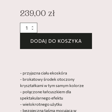
239,00
zł
ilość
Brokatowe
pasties
DODAJ DO KOSZYKA
z
kryształkami
w
kolorze
srebrnym,
połączone
- przyjazna ciału ekoskóra
łańcuszkiem
- brokatowy środek otoczony
"Silver
kryształkami w tym samym kolorze
Trace"
- połączone łańcuszkiem dla
spektakularnego efektu
- wielokrotnego użytku
- bezpieczna taśma mocująca w