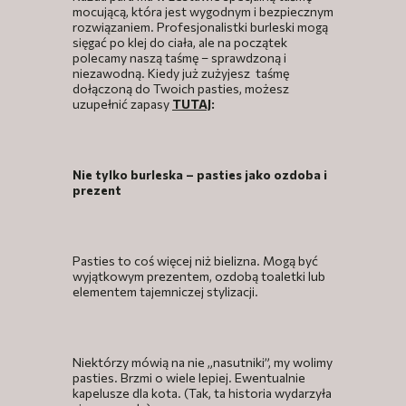
mocującą, która jest wygodnym i bezpiecznym
rozwiązaniem. Profesjonalistki burleski mogą
sięgać po klej do ciała, ale na początek
polecamy naszą taśmę – sprawdzoną i
niezawodną. Kiedy już zużyjesz taśmę
dołączoną do Twoich pasties, możesz
uzupełnić zapasy
TUTAJ
:
Nie tylko burleska – pasties jako ozdoba i
prezent
Pasties to coś więcej niż bielizna. Mogą być
wyjątkowym prezentem, ozdobą toaletki lub
elementem tajemniczej stylizacji.
Niektórzy mówią na nie „nasutniki”, my wolimy
pasties. Brzmi o wiele lepiej. Ewentualnie
kapelusze dla kota. (Tak, ta historia wydarzyła