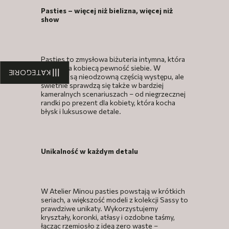
Pasties – więcej niż bielizna, więcej niż
show
Pasties to zmysłowa biżuteria intymna, która
podkreśla kobiecą pewność siebie. W
KATEGORIE
burlesce są nieodzowną częścią występu, ale
świetnie sprawdzą się także w bardziej
kameralnych scenariuszach – od niegrzecznej
randki po prezent dla kobiety, która kocha
błysk i luksusowe detale.
Unikalność w każdym detalu
W Atelier Minou pasties powstają w krótkich
seriach, a większość modeli z kolekcji Sassy to
prawdziwe unikaty. Wykorzystujemy
kryształy, koronki, atłasy i ozdobne taśmy,
łącząc rzemiosło z ideą zero waste –